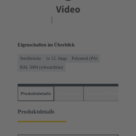
Eigenschaften im Überblick
Steckbrücke
1x 12, längs
Polyamid (PA)
RAL 5004 (schwarzblau)
Produktdetails
Downloads
Passende Produkte
H
Produktdetails