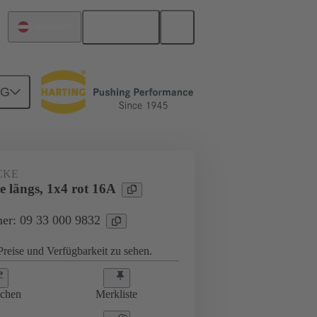
Deutsch
Österreich
NG
teckbrücken
09 33 000 9832
CKE
e längs, 1x4 rot 16A
er: 09 33 000 9832
reise und Verfügbarkeit zu sehen.
ichen
Merkliste