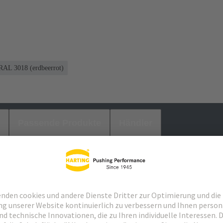
RAL 3018 (erdbeerrot)
Passende Produkte
Händler