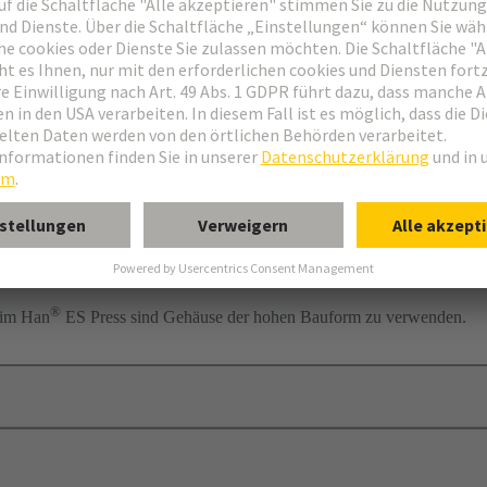
®
 im Han
ES Press sind Gehäuse der hohen Bauform zu verwenden.