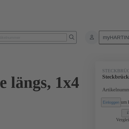
myHARTI
Rechtecksteckverbinder
Produkte
Zubehör
Han® ES Press S
STECKBRÜ
 längs, 1x4
Steckbrück
Artikelnumm
um P
Einloggen
Vergle