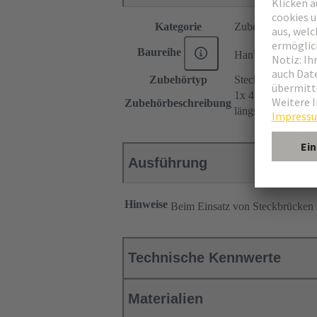
Kategorie
Zubehör
®
Baureihe
Han
ES Press
Zubehörtyp
Steckbrücke
1x 4
Zubehörbeschreibung
längs
Ausführung
Hinweise
Beim Einsatz von Steckbrücken
Technische Kennwerte
Materialien