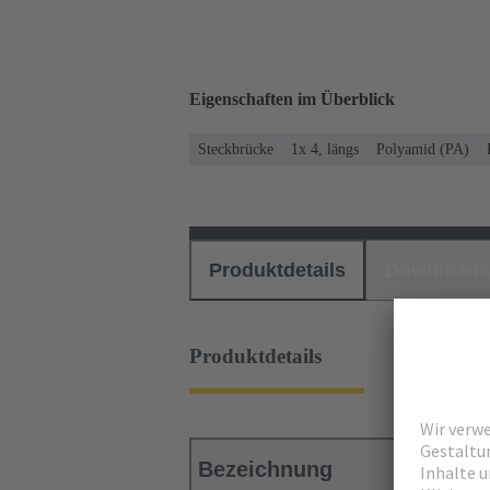
Eigenschaften im Überblick
Steckbrücke
1x 4, längs
Polyamid (PA)
Produktdetails
Downloads
Produktdetails
Bezeichnung