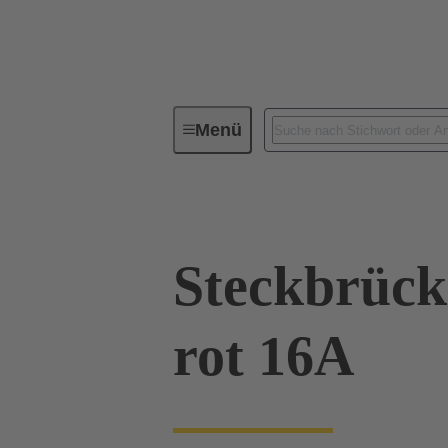
Menü
Industrie-Steckverbinder / Han®
Steckbrücke
rot 16A