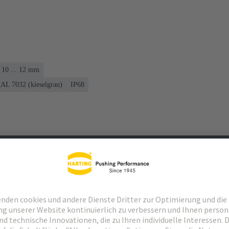
 10 ... 12 mm
RAL 7032 (kieselgrau)
IP68
Passende Produkte
Händler