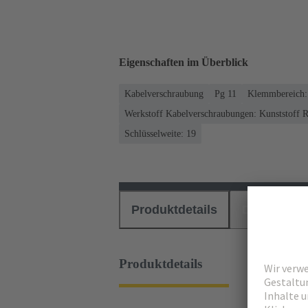
Eigenschaften im Überblick
Kabelverschraubung
Pg 11
Klemmbereich:
Werkstoff Kabelverschraubungen: Kunststoff 
Schlüsselweite: 19
Produktdetails
Downloads
Produktdetails