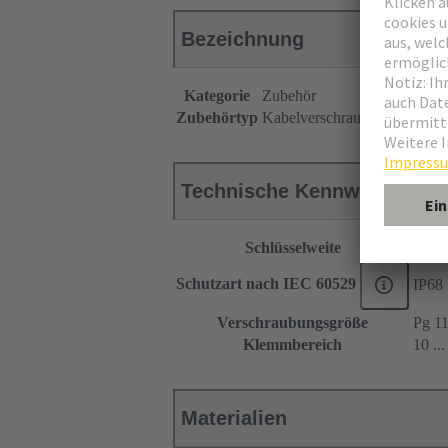
Bezeichnung
Kategorie
Zubehör
Zubehörtyp
Kabelverschraubung
Technische Kennwerte
Schlüsselweite
19
Schutzart nach IEC 60529
IP68
Verschraubungsgröße
Pg 1
Klemmbereich
10 ..
Materialien