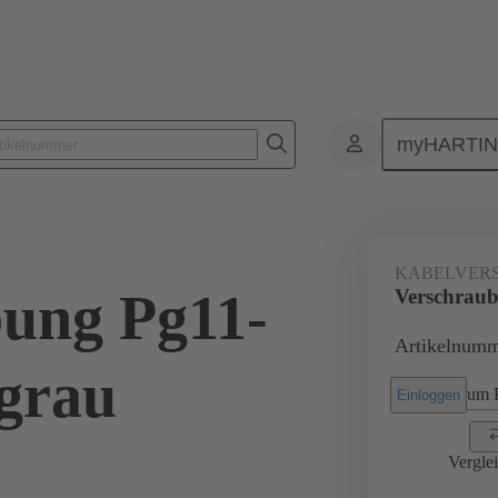
myHARTI
Rechtecksteckverbinder
Produkte
Zubehör
Kabelverschraub
KABELVER
ung Pg11-
Verschraub
Artikelnumm
 grau
um P
Einloggen
Vergle