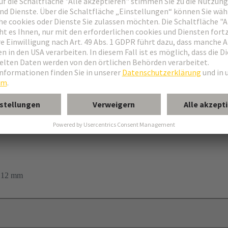
1
. 12 mm