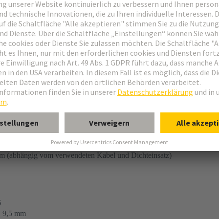
®
ubung
use
.. +100 °C
m (abhängig vom verwendeten Kabel und Dichteinsatz)
6
.. 9,5 mm