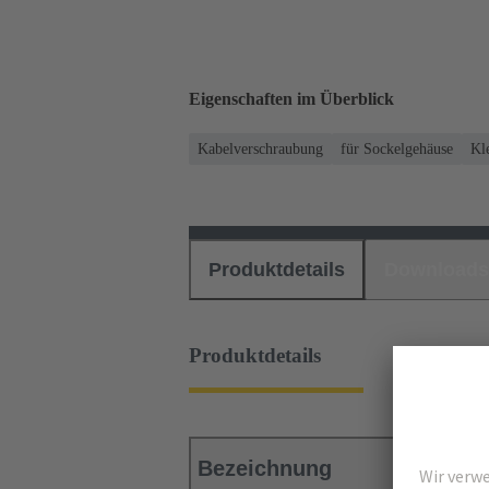
Eigenschaften im Überblick
Kabelverschraubung
für Sockelgehäuse
Kl
Produktdetails
Downloads
Produktdetails
Bezeichnung