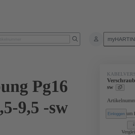
myHARTI
Rechtecksteckverbinder
Produkte
Zubehör
Kabelverschraub
KABELVER
bung Pg16
Verschraub
sw
Artikelnumm
,5-9,5 -sw
um P
Einloggen
Vergle