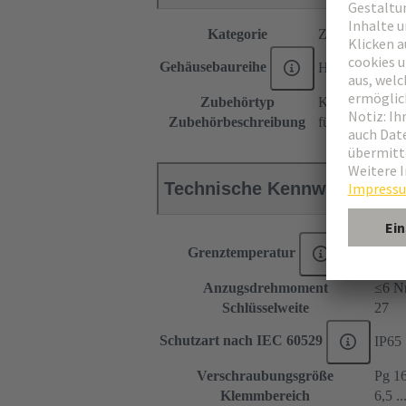
Kategorie
Zubehör
Gehäusebaureihe
Han-Compact
Zubehörtyp
Kabelverschra
Zubehörbeschreibung
für Sockelgehä
Technische Kennwerte
Grenztemperatur
-40 .
Anzugsdrehmoment
≤6 N
Schlüsselweite
27
Schutzart nach IEC 60529
IP65
Verschraubungsgröße
Pg 1
Klemmbereich
6,5 .