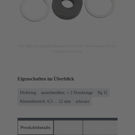
Das Bild dient lediglich illustrativen Zwecken. Bitte beachten Sie die
Produktbeschreibung.
Eigenschaften im Überblick
Dichtring
ausschneidbar, + 2 Druckringe
Pg 11
Klemmbereich: 6,5 ... 12 mm
schwarz
Produktdetails
Downloads
Passende Produkte
H