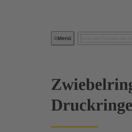
Menü
Industrie-Steckverbinder / Han®
Zwiebelrin
Druckringe