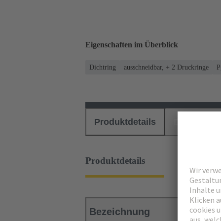
Eigenschaften im Überblick
Dichtring
ausschneidbar, + 2 Druckringe
P
Produktdetails
Downloads
Produktdetails
Bezeichnung