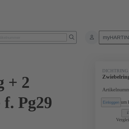
myHARTI
Rechtecksteckverbinder
Produkte
Zubehör
Kabelverschraub
DICHTRING
g + 2
Zwiebelrin
Artikelnumm
 f. Pg29
um P
Einloggen
Vergle