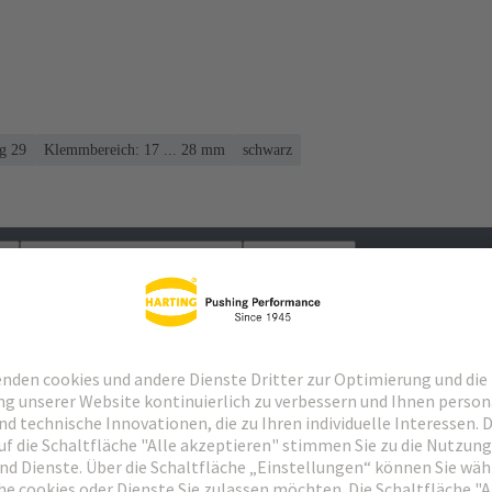
g 29
Klemmbereich: 17 ... 28 mm
schwarz
Passende Produkte
Händler