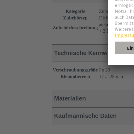
Kategorie
Zubehör
Zubehörtyp
Dichtring
ausschneidbar
Zubehörbeschreibung
+ 2 Druckringe
Technische Kennwerte
Verschraubungsgröße
Pg 29
Klemmbereich
17 ... 28 mm
Materialien
Kaufmännische Daten