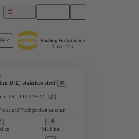
Deutsch
Österreich
NG
rungselemente
09 33 000 9927
G
an D/E, stainless steel
er: 09 33 000 9927
reise und Verfügbarkeit zu sehen.
ichen
Merkliste