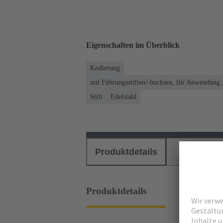
Eigenschaften im Überblick
Kodierung
mit Führungsstiften/-buchsen, für Anwendung 
Stift
Edelstahl
Produktdetails
Downloads
Produktdetails