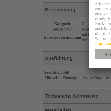
Bezeichnung
Kategorie
Zubehör
Zubehörtyp
Kodierung
mit Führungsstift
Zubehörbeschreibung
für Anwendung „Ei
Ausführung
Geschlecht
Stift
Hinweise
Führungsbuchse an Gegenseit
Technische Kennwerte
Materialien