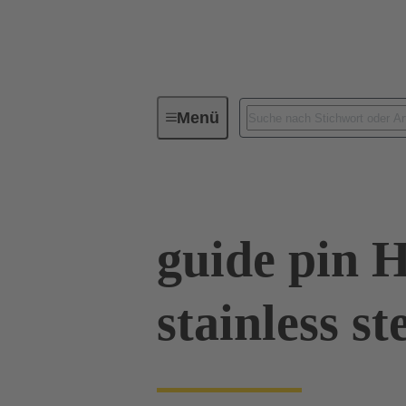
Menü
Industrie-Steckverbinder / Han®
guide pin 
stainless st