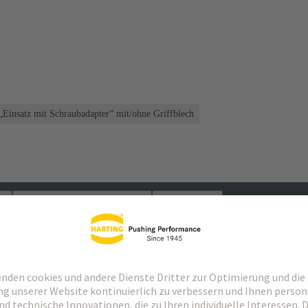
„Einsatz mit Schraubadapter“ mit/ohne Griffblech
Passende Produkte
Händler