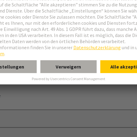
en/-buchsen
nsatz mit Schraubadapter“ mit/ohne Griffblech
e