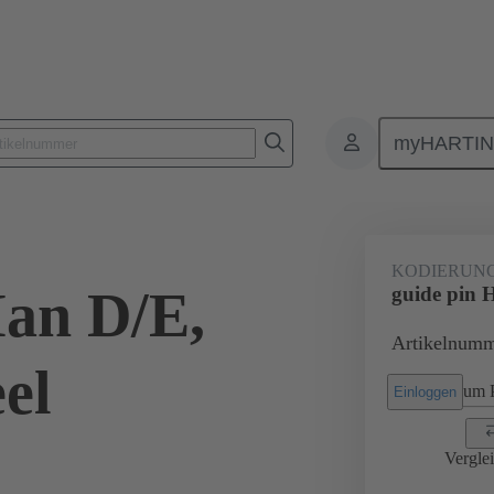
myHARTI
Rechtecksteckverbinder
Produkte
Zubehör
Kodier- und Füh
KODIERUN
Han D/E,
guide pin H
Artikelnumm
eel
um P
Einloggen
Vergle