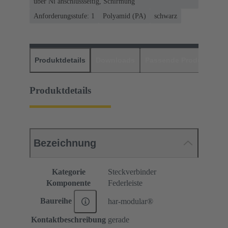
über Ni anschlussseitig, Schirmung
Anforderungsstufe: 1
Polyamid (PA)
schwarz
Produktdetails
Downloads
Passende Produkte
H
Produktdetails
Bezeichnung
Kategorie
Steckverbinder
Komponente
Federleiste
Baureihe
har-modular®
Kontaktbeschreibung
gerade