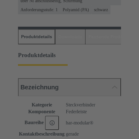
über Ni anschlussseitig, Schirmung
Anforderungsstufe: 1
Polyamid (PA)
schwarz
Produktdetails
Downloads
Passende Produkte
H
Produktdetails
Bezeichnung
Kategorie
Steckverbinder
Komponente
Federleiste
Baureihe
har-modular®
Kontaktbeschreibung
gerade