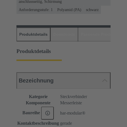
anschlussseitig, Schirmung
Anforderungsstufe: 1
Polyamid (PA)
schwarz
Produktdetails
Downloads
Passende Produkte
H
Produktdetails
Bezeichnung
Kategorie
Steckverbinder
Komponente
Messerleiste
Baureihe
har-modular®
Kontaktbeschreibung
gerade