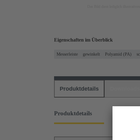
Das Bild dient lediglich illustrati
Eigenschaften im Überblick
Messerleiste
gewinkelt
Polyamid (PA)
s
Produktdetails
Downloads
Produktdetails