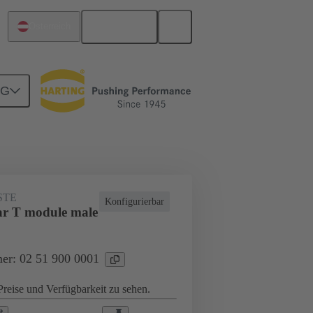
Deutsch
Österreich
NG
Motherboard-to-Daughtercard Verbindungen
STE
Konfigurierbar
r T module male
er: 02 51 900 0001
reise und Verfügbarkeit zu sehen.