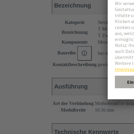
Bezeichnung
Kategorie
Steckverbinder
T Modul
Bezeichnung
T Zwischenstück
Komponente
Messerleiste
Baureihe
har-modular®
Kontaktbeschreibung
gewinkelt
Ausführung
Art der Verbindung
Motherboard to daug
Modulbreite
10.16 mm
Technische Kennwerte