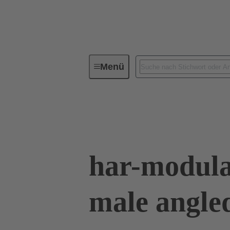
Menü
Geräteanschlusstechnik
Leiterp
02 51 900 0001
har-modula
male angle