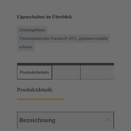
Eigenschaften im Überblick
Schalengehäuse
Thermoplastischer Formstoff (PC), glasfaserverstärkt
schwarz
Produktdetails
Downloads
Passende Produkte
H
Produktdetails
Bezeichnung