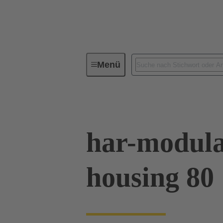
Menü
Baureihen
Produkte
02 0
har-modula
housing 80