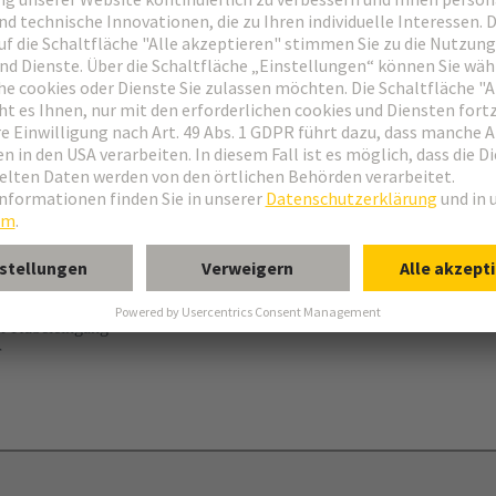
her Kabeleingang
r