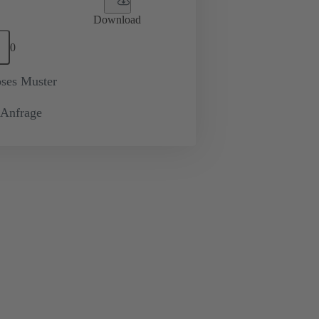
Download
0
oses Muster
-Anfrage