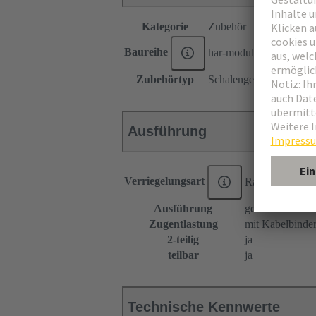
Kategorie
Zubehör
Baureihe
har-modular®
Zubehörtyp
Schalengehäuse
Ausführung
Verriegelungsart
Rasthebel
Ausführung
gerader/seitlic
Zugentlastung
mit Kabelbinde
2-teilig
ja
teilbar
ja
Technische Kennwerte