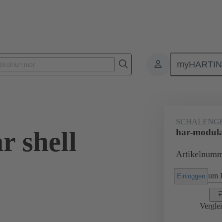
myHARTI
9 500 2080
SCHALENG
r shell
har-modula
Artikelnumm
um P
Einloggen
Vergle