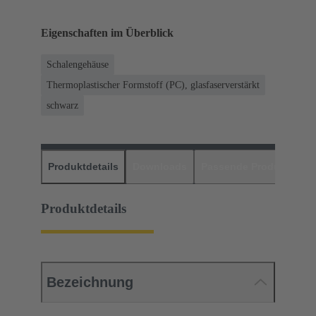
Eigenschaften im Überblick
Schalengehäuse
Thermoplastischer Formstoff (PC), glasfaserverstärkt
schwarz
Produktdetails
Downloads
Passende Produkte
H
Produktdetails
Bezeichnung