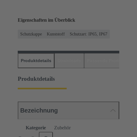
Eigenschaften im Überblick
Schutzkappe
Kunststoff
Schutzart: IP65, IP67
Produktdetails
Downloads
Passende Produkte
H
Produktdetails
Bezeichnung
Kategorie
Zubehör