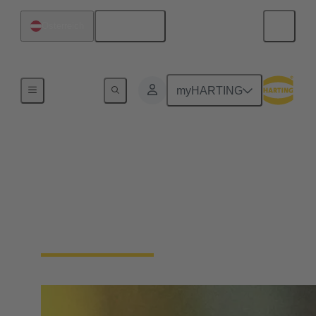
Deutsch
Österreich
Startseite
myHARTING
Single Pair Ethernet
Vom Sensor zur Cloud ohne Barrieren: SPE ist der
Enabler für das IIoT. Mit nur einem Adernpaar
macht SPE die Feldebene smart - das spart Platz und
Kosten.