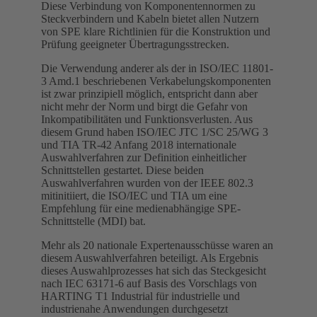
Diese Verbindung von Komponentennormen zu
Steckverbindern und Kabeln bietet allen Nutzern
von SPE klare Richtlinien für die Konstruktion und
Prüfung geeigneter Übertragungsstrecken.
Die Verwendung anderer als der in ISO/IEC 11801-
3 Amd.1 beschriebenen Verkabelungskomponenten
ist zwar prinzipiell möglich, entspricht dann aber
nicht mehr der Norm und birgt die Gefahr von
Inkompatibilitäten und Funktionsverlusten. Aus
diesem Grund haben ISO/IEC JTC 1/SC 25/WG 3
und TIA TR-42 Anfang 2018 internationale
Auswahlverfahren zur Definition einheitlicher
Schnittstellen gestartet. Diese beiden
Auswahlverfahren wurden von der IEEE 802.3
mitinitiiert, die ISO/IEC und TIA um eine
Empfehlung für eine medienabhängige SPE-
Schnittstelle (MDI) bat.
Mehr als 20 nationale Expertenausschüsse waren an
diesem Auswahlverfahren beteiligt. Als Ergebnis
dieses Auswahlprozesses hat sich das Steckgesicht
nach IEC 63171-6 auf Basis des Vorschlags von
HARTING T1 Industrial für industrielle und
industrienahe Anwendungen durchgesetzt