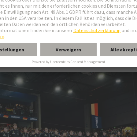
eben
portliches Engagement