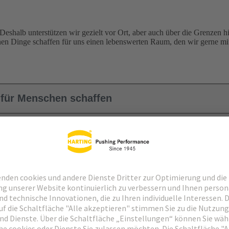
eshalb unterstützen wir gezielt vor Ort, aber auch über die Grenzen h
inen Dinge schaffen für uns einen lebenswerten Raum, den wir gerne mit
 für Menschen schaffen
ugendliche
stbestimmtes Leben
amkeit
echnik