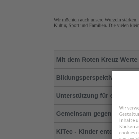
Wir möchten auch unsere Wurzeln stärken. D
Kultur, Sport und Familien. Die vielen kle
Mit dem Roten Kreuz Werte
Bildungsperspektiven für J
Unterstützung für ein selb
Gemeinsam gegen die Eins
KiTec - Kinder entdecken T