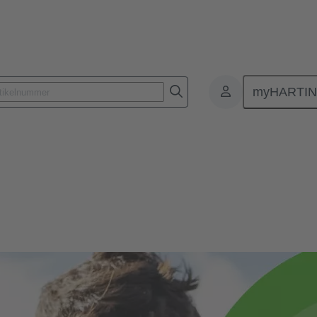
myHARTI
oziales Engagement
agement