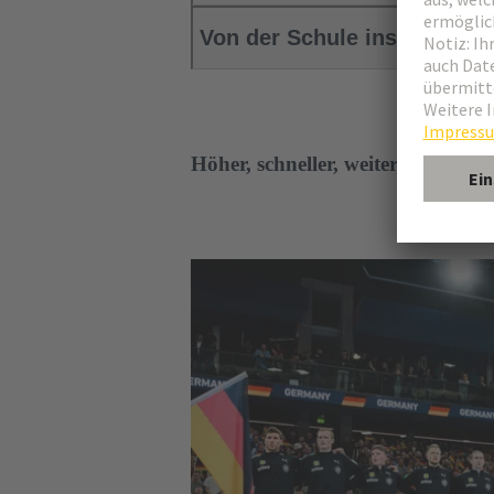
Von der Schule ins Arbeitsl
Höher, schneller, weiter: unser s