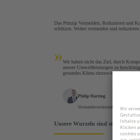
Das Prinzip Vermeiden, Reduzieren und Ko
schützen. Wobei vermeiden und reduzieren 
»
Wir haben nicht das Ziel, durch Kompen
unsere Umweltleistungen zu beschönige
gesundes Klima einzuwirken.
Philip Harting
Vorstandsvorsitzender
Unsere Wurzeln sind stark