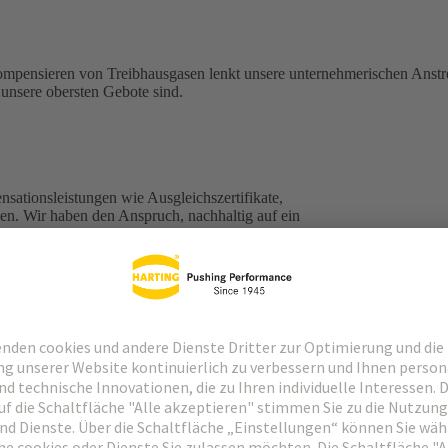
mpensieren von Treibhausgasen lenkt unsere unternehmerischen Anst
unsere obersten Gebote sind.
sationsleistungen wie Ausgleichszertifikate,
n. Wir haben den Anspruch, nachhaltig auf ein