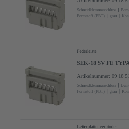
Artikelnummer: 09 18 5
Schneidklemmanschluss
Beme
Formstoff (PBT)
grau
Kont
60603-13
Kupferlegierung
anschlussseitig
5000 Stück
Federleiste
SEK-18 SV FE TYPA
Artikelnummer: 09 18 5
Schneidklemmanschluss
Beme
Formstoff (PBT)
grau
Kont
60603-13
Kupferlegierung
anschlussseitig
Leiterplattenverbinder