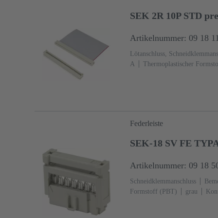
SEK 2R 10P STD pre
Artikelnummer: 09 18 1
Lötanschluss, Schneidklemmans
A
Thermoplastischer Formst
10
Kupferlegierung
Sn über
Federleiste
SEK-18 SV FE TYPA
Artikelnummer: 09 18 5
Schneidklemmanschluss
Beme
Formstoff (PBT)
grau
Kont
60603-13
Kupferlegierung
anschlussseitig