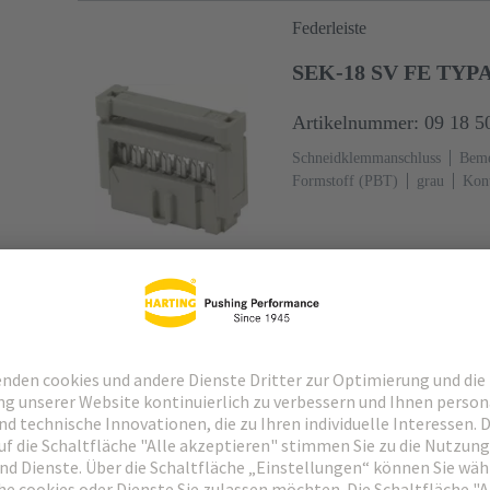
Federleiste
SEK-18 SV FE TYP
Artikelnummer: 09 18 5
Schneidklemmanschluss
Beme
Formstoff (PBT)
grau
Kont
60603-13
Kupferlegierung
anschlussseitig
5000 Stück
Federleiste
SEK-18 SV FE TYP
Artikelnummer: 09 18 5
Schneidklemmanschluss
Beme
Formstoff (PBT)
grau
Kont