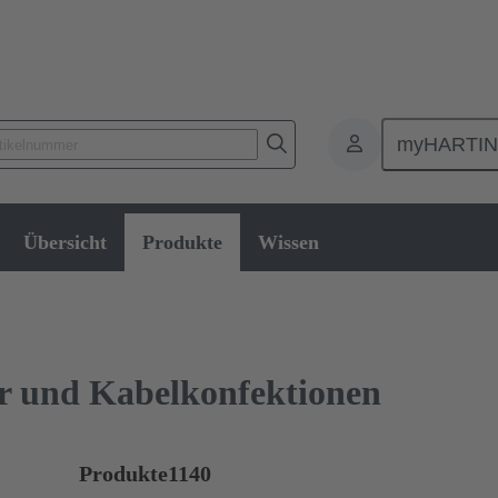
myHARTI
lattensteckverbinder
Board-to-Board Steckverbinder
Produkte
Übersicht
Produkte
Wissen
n
r und Kabelkonfektionen
Produkte
1140