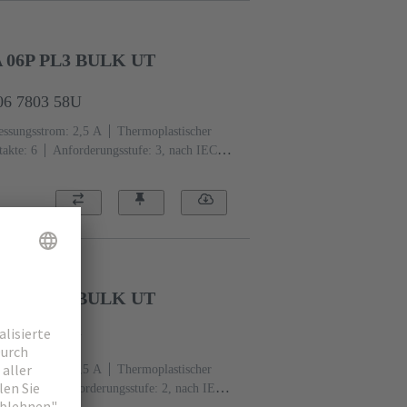
A 06P PL3 BULK UT
06 7803 58U
ssungsstrom: ‌2,5 A
Thermoplastischer
akte: 6
Anforderungsstufe: 3, nach IEC
Edelmetall über Ni steckseitig, Sn über Ni
A 16P PL2 BULK UT
16 6803 58U
ssungsstrom: ‌2,5 A
Thermoplastischer
akte: 16
Anforderungsstufe: 2, nach IEC