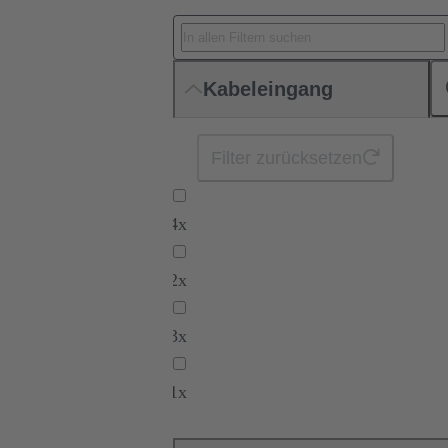
Kabeleingang
Filter zurücksetzen
4x
2x
3x
1x