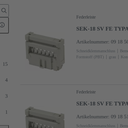
Federleiste
SEK-18 SV FE TYP
Artikelnummer: 09 18 5
Schneidklemmanschluss
Beme
Formstoff (PBT)
grau
Kont
60603-13
Kupferlegierung
15
anschlussseitig
5000 Stück
4
Federleiste
3
SEK-18 SV FE TYP
1
Artikelnummer: 09 18 5
Schneidklemmanschluss
Beme