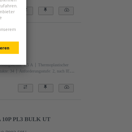
Au über Ni steckseitig, Sn über Ni
 34P PL2
34 6803
ssungsstrom: ‌2,5 A
Thermoplastischer
akte: 34
Anforderungsstufe: 2, nach IEC
Au über Ni steckseitig, Sn über Ni
A 10P PL3 BULK UT