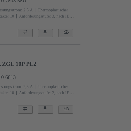
10 7803 58U
ssungsstrom: ‌2,5 A
Thermoplastischer
akte: 10
Anforderungsstufe: 3, nach IEC
Edelmetall über Ni steckseitig, Sn über Ni
 ZGL 10P PL2
10 6813
ssungsstrom: ‌2,5 A
Thermoplastischer
akte: 10
Anforderungsstufe: 2, nach IEC
Au über Ni steckseitig, Sn über Ni