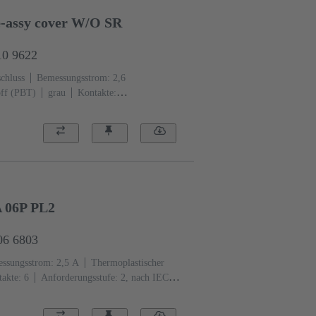
-assy cover W/O SR
10 9622
chluss
Bemessungsstrom: ‌2,6
off (PBT)
grau
Kontakte:
 Ni steckseitig, Sn über Ni anschlussseitig
 06P PL2
06 6803
ssungsstrom: ‌2,5 A
Thermoplastischer
akte: 6
Anforderungsstufe: 2, nach IEC
Au über Ni steckseitig, Sn über Ni