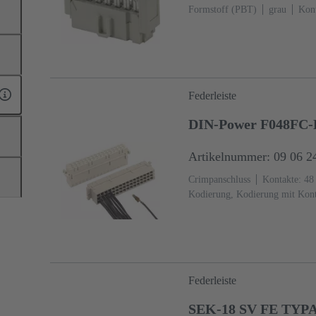
Formstoff (PBT)
grau
Kont
60603-13
Kupferlegierung
anschlussseitig
2500 Stück
Federleiste
DIN-Power F048FC-
Artikelnummer: 09 06 2
Crimpanschluss
Kontakte: 48
Kodierung, Kodierung mit Kont
Flansch
Thermoplastischer Fo
(kieselgrau)
Federleiste
SEK-18 SV FE TYPA