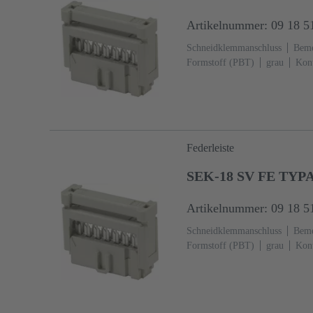
Artikelnummer: 09 18 5
Schneidklemmanschluss
Beme
Formstoff (PBT)
grau
Kont
60603-13
Kupferlegierung
anschlussseitig
Federleiste
SEK-18 SV FE TYP
Artikelnummer: 09 18 5
Schneidklemmanschluss
Beme
Formstoff (PBT)
grau
Kont
60603-13
Kupferlegierung
anschlussseitig
3000 Stück