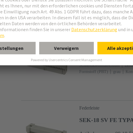
60603-13
Kupferlegierung
anschlussseitig
5000 Stück
Federleiste
SEK-18 SV FE TYPA
Artikelnummer: 09 18 5
Schneidklemmanschluss
Beme
Formstoff (PBT)
grau
Kont
60603-13
Kupferlegierung
anschlussseitig
Federleiste
SEK-18 SV FE TYP