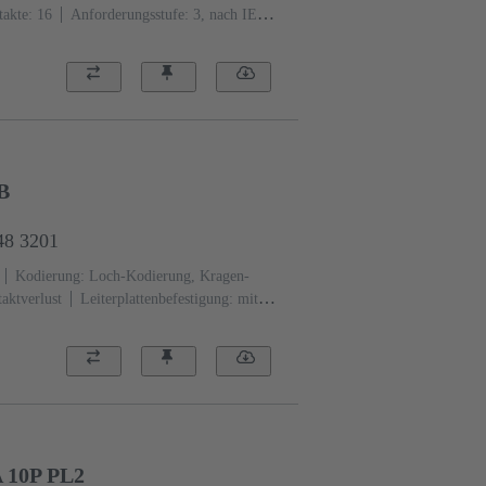
akte: 16
Anforderungsstufe: 3, nach IEC
Edelmetall über Ni steckseitig, Sn über Ni
B
48 3201
Kodierung: Loch-Kodierung, Kragen-
aktverlust
Leiterplattenbefestigung: mit
rmstoff, glasfaserverstärkt
RAL 7032
 10P PL2