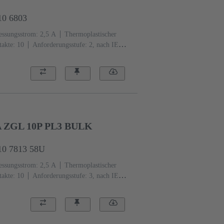
10 6803
ssungsstrom: ‌2,5 A
Thermoplastischer
akte: 10
Anforderungsstufe: 2, nach IEC
Au über Ni steckseitig, Sn über Ni
A ZGL 10P PL3 BULK
10 7813 58U
ssungsstrom: ‌2,5 A
Thermoplastischer
akte: 10
Anforderungsstufe: 3, nach IEC
Edelmetall über Ni steckseitig, Sn über Ni