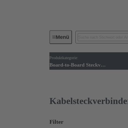
Menü
Produktkategorie:
Geräteanschlusstechnik
Leiterp
Board-to-Board Steckverbinder
Kabelsteckverbinder und Kabelkonfektione
Kabelsteckverbinde
Filter