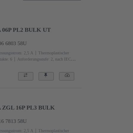
A 06P PL2 BULK UT
06 6803 58U
ssungsstrom: ‌2,5 A
Thermoplastischer
akte: 6
Anforderungsstufe: 2, nach IEC
Au über Ni steckseitig, Sn über Ni
A ZGL 16P PL3 BULK
16 7813 58U
ssungsstrom: ‌2,5 A
Thermoplastischer