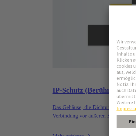
IP-Schutz (Berührungsschu
Das Gehäuse, die Dichtung und der V
Verbindung vor äußeren Einflüssen w
Wasser oder anderen Flüssigkeiten.