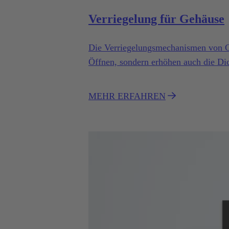
Verriegelung für Gehäuse
Die Verriegelungsmechanismen von Ge
Öffnen, sondern erhöhen auch die Dic
Verriegelungsmechanismus für Industr
mehrere Mechanismen in verschiedene
MEHR ERFAHREN
spezielle Anwendungen geeignet ist.