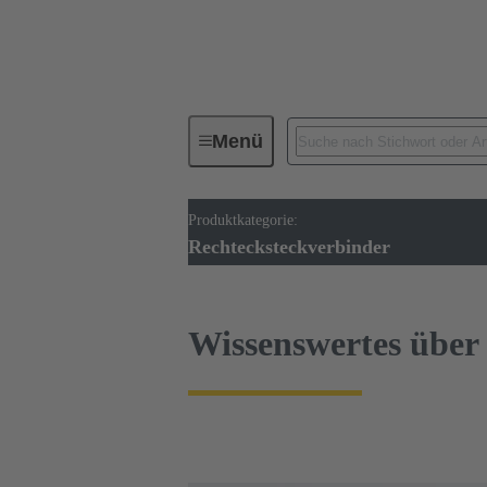
Menü
Produktkategorie:
Industrie-Steckverbinder / Han®
Rechtecksteckverbinder
Wissenswertes über