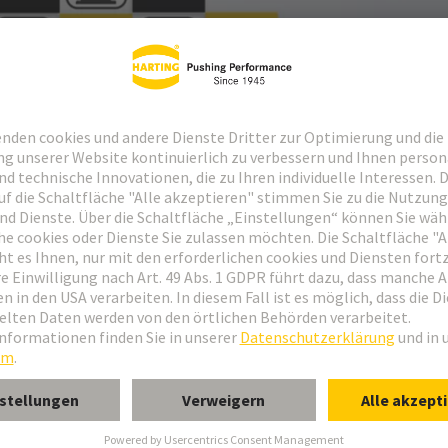
tz, Staub, Wasser)
erriegelungsmechanismus des Steckers schützen die
ie mechanischen Stößen, Fremdkörpern, Feuchtigkeit, Staub,