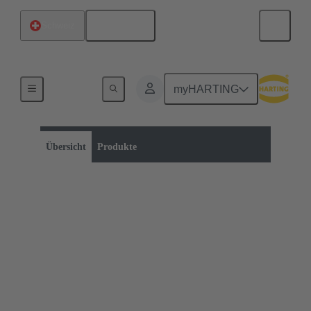
Deutsch
Schweiz
myHARTING
Produktkategorie:
Ladeequipment für Elektromobilität
Startseite
Übersicht
Produkte
Ladeequipment für
Elektromobilität
Ein Teil unserer Produkte können Sie bereits über
unseren eShop beziehen. Klicken Sie dafür auf den
folgenden Button. Das gesamte Produktportfolio
finden Sie in der Produktübersicht auf dieser Seite.