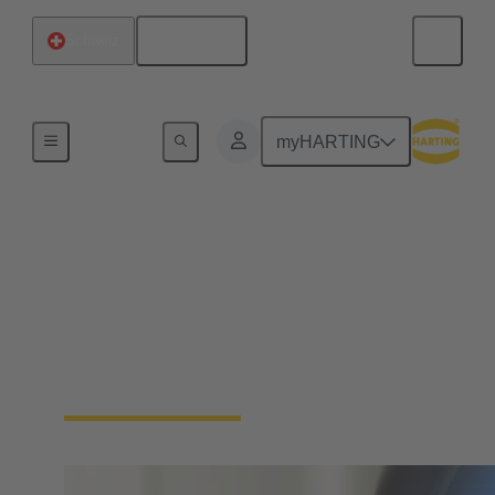
Deutsch
Schweiz
Startseite
myHARTING
Download von
Zertifikaten -
Integrated Management
System