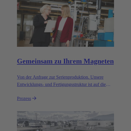
Gemeinsam zu Ihrem Magneten
Von der Anfrage zur Serienproduktion. Unsere
Entwicklungs- und Fertigungsstruktur ist auf die
Herstellung von kundenspezifischen
Prozess
elektromagnetischen Aktuatoren für den
automotiven und industriellen Serieneinsatz
spezialisiert.