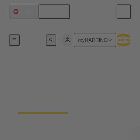
Deutsch
Schweiz
Startseite
myHARTING
Magnetsysteme
Seit 25 Jahren stehen wir für höchste Qualität und
Innovationsführerschaft bei Magnetsystemen für
Aktuatoren im Automobilbau sowie in der
Mechatronik und Verbindungstechnik.