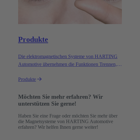
Produkte
Die elektromagnetischen Systeme von HARTING
Automotive übernehmen die Funktionen Trennen,
Heben, Auslösen, Verriegeln und Entriegeln. Sie tun
Produkte
dies sicher, zuverlässig und effizient in einer
Vielzahl von Anwendungen unter anspruchsvollen
Bedingungen.
Möchten Sie mehr erfahren? Wir
unterstützen Sie gerne!
Haben Sie eine Frage oder möchten Sie mehr über
die Magnetsysteme von HARTING Automotive
erfahren? Wir helfen Ihnen gerne weiter!