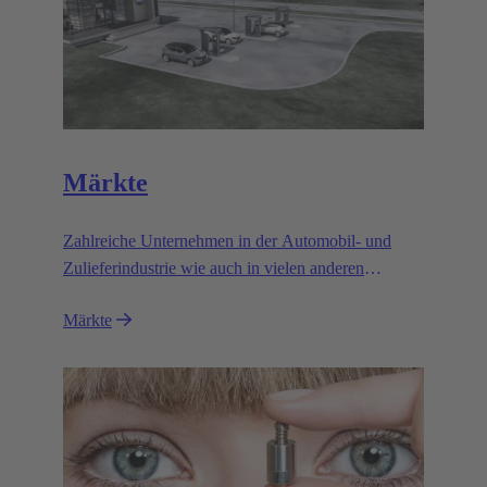
Märkte
Zahlreiche Unternehmen in der Automobil- und
Zulieferindustrie wie auch in vielen anderen
industriellen Bereichen verlassen sich auf die hohe
Märkte
Leistungsfähigkeit und Zuverlässigkeit der
elektromagnetischen Systeme von HARTING
Automotive.