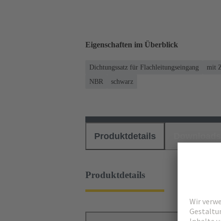
Eigenschaften im Überblick
Dichtungssatz für Flachleitungseingang
mit 
NBR
schwarz
Produktdetails
Downloads
Produktdetails