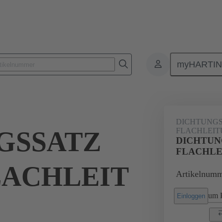
myHARTI
Rechtecksteckverbinder
Produkte
Zubehör
Dichtungen
DICHTUNGS
GSSATZ
FLACHLEI
DICHTUN
FLACHLE
LACHLEIT
Artikelnumm
um P
Einloggen