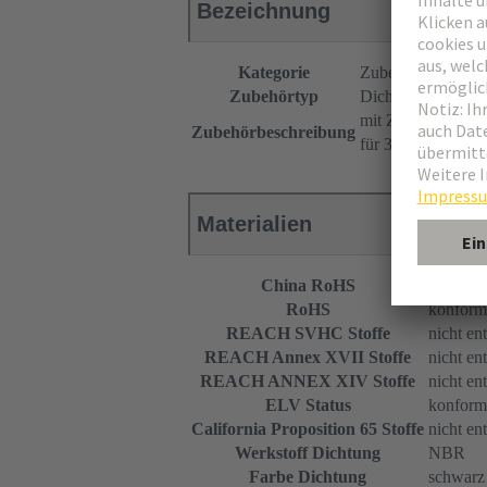
Bezeichnung
Kategorie
Zubehör
Zubehörtyp
Dichtungssatz für
mit Zugentlastun
Zubehörbeschreibung
für 3 Flachleitung
Materialien
China RoHS
e
RoHS
konform
REACH SVHC Stoffe
nicht en
REACH Annex XVII Stoffe
nicht en
REACH ANNEX XIV Stoffe
nicht en
ELV Status
konform
California Proposition 65 Stoffe
nicht en
Werkstoff Dichtung
NBR
Farbe Dichtung
schwarz