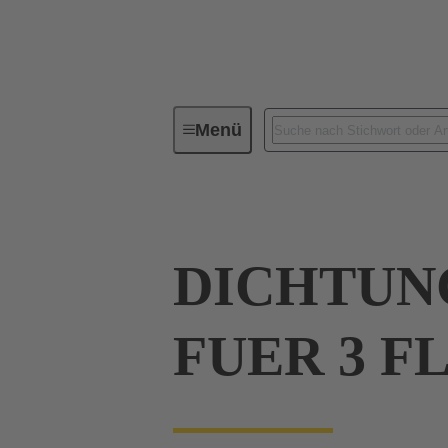
Menü
Industrie-Steckverbinder / Han®
DICHTUN
FUER 3 F