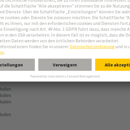
 Flachleitungseingang
gsklemme
en
thalten
thalten
thalten
thalten