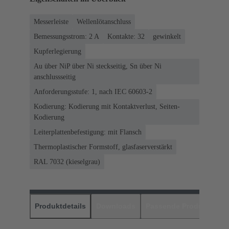
Messerleiste
Wellenlötanschluss
Bemessungsstrom: ‌2 A
Kontakte: 32
gewinkelt
Kupferlegierung
Au über NiP über Ni steckseitig, Sn über Ni
anschlussseitig
Anforderungsstufe: 1, nach IEC 60603-2
Kodierung: Kodierung mit Kontaktverlust, Seiten-
Kodierung
Leiterplattenbefestigung: mit Flansch
Thermoplastischer Formstoff, glasfaserverstärkt
RAL 7032 (kieselgrau)
Produktdetails
Downloads
Passende Produkte
H