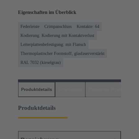
Eigenschaften im Überblick
Federleiste
Crimpanschluss
Kontakte: 64
Kodierung: Kodierung mit Kontaktverlust
Leiterplattenbefestigung: mit Flansch
Thermoplastischer Formstoff, glasfaserverstärkt
RAL 7032 (kieselgrau)
Produktdetails
Downloads
Passende Produkte
H
Produktdetails