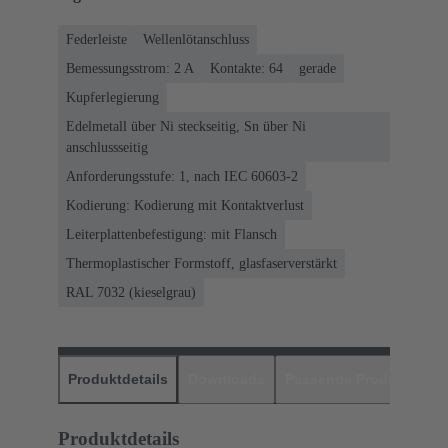
Federleiste
Wellenlötanschluss
Bemessungsstrom: ‌2 A
Kontakte: 64
gerade
Kupferlegierung
Edelmetall über Ni steckseitig, Sn über Ni
anschlussseitig
Anforderungsstufe: 1, nach IEC 60603-2
Kodierung: Kodierung mit Kontaktverlust
Leiterplattenbefestigung: mit Flansch
Thermoplastischer Formstoff, glasfaserverstärkt
RAL 7032 (kieselgrau)
Produktdetails
Downloads
Passende Produkte
H
Produktdetails