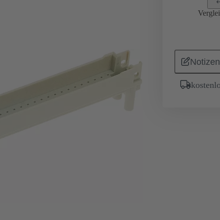
Vergle
Notizen
kostenl