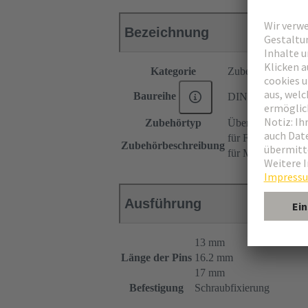
Bezeichnung
Kategorie
Zubehör
Baureihe
DIN 41612
Zubehörtyp
Übergaberahmen
für Federleisten 
Zubehörbeschreibung
für Messerleisten
Ausführung
13 mm
Länge der Pins
16.2 mm
17 mm
Befestigung
Schraubfixierung