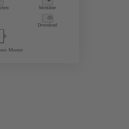
ichen
Merkliste
Download
0
oses Muster