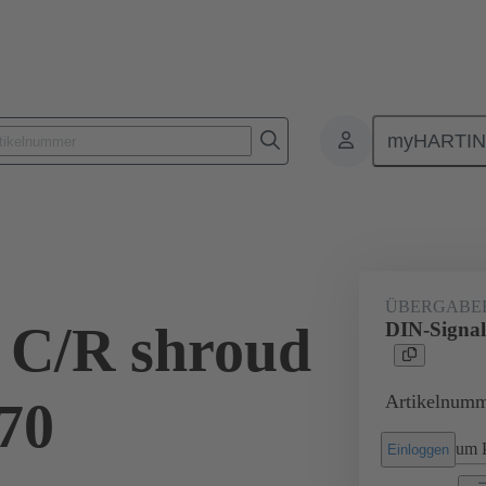
myHARTI
lattensteckverbinder
Board-to-Board Steckverbinder
Produkte
ÜBERGABE
 C/R shroud
DIN-Signal
Artikelnumm
.70
um P
Einloggen