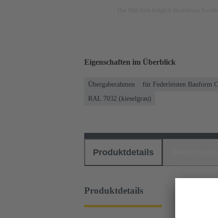
Das Bild dient lediglich illustrativen Zwec
Eigenschaften im Überblick
Übergaberahmen
für Federleisten Bauform C
RAL 7032 (kieselgrau)
Produktdetails
Downloads
Produktdetails