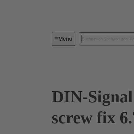
Menü
Geräteanschlusstechnik
Leiterp
09 03 000 9966
DIN-Signal
screw fix 6