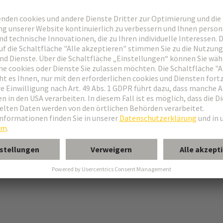
Bauform C
 Bauform R