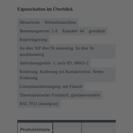
Eigenschaften im Überblick
Messerleiste
Wellenlötanschluss
Bemessungsstrom: ‌2 A
Kontakte: 64
gewinkelt
Kupferlegierung
Au über NiP über Ni steckseitig, Sn über Ni
anschlussseitig
Anforderungsstufe: 1, nach IEC 60603-2
Kodierung: Kodierung mit Kontaktverlust, Seiten-
Kodierung
Leiterplattenbefestigung: mit Flansch
Thermoplastischer Formstoff, glasfaserverstärkt
RAL 7032 (kieselgrau)
Produktdetails
Downloads
Passende Produkte
H