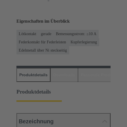
Eigenschaften im Überblick
Lötkontakt
gerade
Bemessungsstrom: ≤10 A
Federkontakt für Federleisten
Kupferlegierung
Edelmetall über Ni steckseitig
Produktdetails
Downloads
Passende Produkte
H
Produktdetails
Bezeichnung