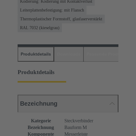
Kodierung: Kodierung mit Kontaktverlust
Leiterplattenbefestigung: mit Flansch
Thermoplastischer Formstoff, glasfaserverstärkt
RAL 7032 (kieselgrau)
Produktdetails
Downloads
Passende Produkte
H
Produktdetails
Bezeichnung
Kategorie
Steckverbinder
Bezeichnung
Bauform M
Komponente
Messerleiste