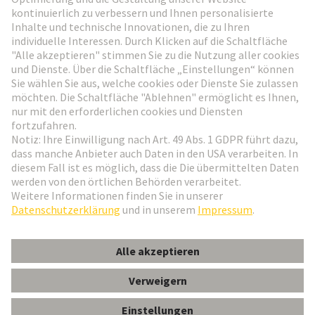
Weiter zur Anmeldung
Social Media
Deutsch
Schweiz
© HARTING Technologiegruppe
Cookie-Einstellungen
Impressum
Datenschutz-Erklärung
Nutzungsbedingungen
Kundeninformation
Gender-Hinweis