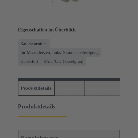
Eigenschaften im Überblick
Rastelemente C
für Messerleisten, links, Summenbefestigung
Kunststoff
RAL 7032 (kieselgrau)
Produktdetails
Downloads
Passende Produkte
H
Produktdetails