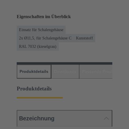
Eigenschaften im Überblick
Einsatz für Schalengehäuse
2x Ø11,5, für Schalengehäuse C
Kunststoff
RAL 7032 (kieselgrau)
Produktdetails
Downloads
Passende Produkte
H
Produktdetails
Bezeichnung