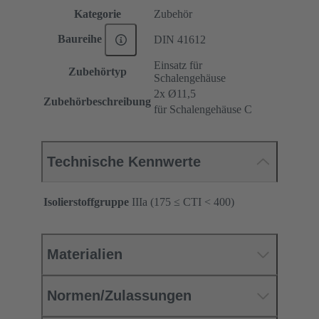
Kategorie
Zubehör
Baureihe
DIN 41612
Einsatz für
Zubehörtyp
Schalengehäuse
2x Ø11,5
Zubehörbeschreibung
für Schalengehäuse C
Technische Kennwerte
Isolierstoffgruppe
IIIa (175 ≤ CTI < 400)
Materialien
Normen/Zulassungen