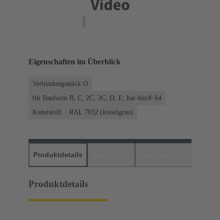
Eigenschaften im Überblick
Verbindungsstück O
für Bauform B, C, 2C, 3C, D, E, har-bus® 64
Kunststoff
RAL 7032 (kieselgrau)
Produktdetails
Downloads
Passende Produkte
H
Produktdetails