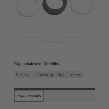
Das Bild dient lediglich illustrativen Zwecken. Bitte beachten Sie die
Produktbeschreibung.
Eigenschaften im Überblick
Dichtring
+ 2 Druckringe
Pg 11
schwarz
Produktdetails
Downloads
Passende Produkte
H