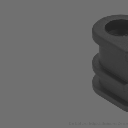
Das Bild dient lediglich illustrativen Zwec