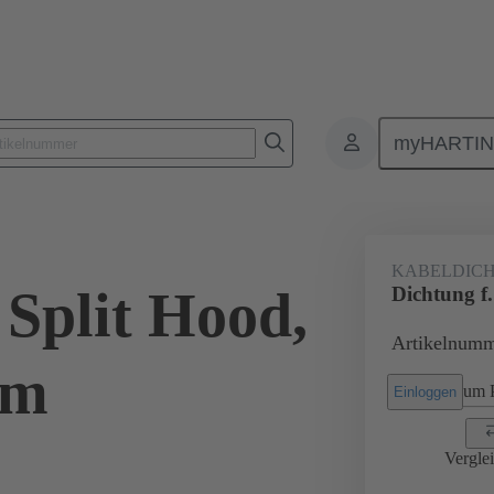
myHARTI
Rechtecksteckverbinder
Produkte
Zubehör
Kabeldurchführu
KABELDIC
 Split Hood,
Dichtung f
Artikelnumm
mm
um P
Einloggen
Vergle