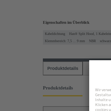
Eigenschaften im Überblick
Kabeldichtung
Han® Split Hood, 1 Kabelein
Klemmbereich: 7,5 ... 9 mm
NBR
schwarz
Produktdetails
Downloads
Produktdetails