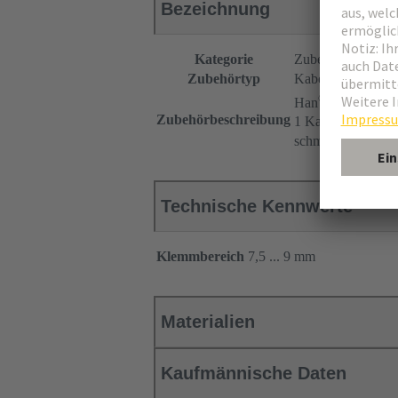
Bezeichnung
Kategorie
Zubehör
Zubehörtyp
Kabeldichtung
®
Han
Split Hood
Zubehörbeschreibung
1 Kabeleingang
schmale Ausführu
Technische Kennwerte
Klemmbereich
7,5 ... 9 mm
Materialien
Kaufmännische Daten