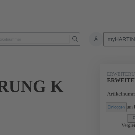
myHARTI
Rechtecksteckverbinder
Produkte
Zubehör
Kabelverschraub
ERWEITER
RUNG K
ERWEITER
Artikelnumm
um P
Einloggen
Vergle