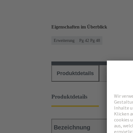
Eigenschaften im Überblick
Erweiterung
Pg 42 Pg 48
Produktdetails
Downloads
Produktdetails
Bezeichnung