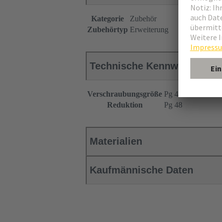
Kategorie
Zubehör
Zubehörtyp
Erweiterung
Technische Kennwerte
Verschraubungsgröße
Pg 42
Reduktion
Pg 48
Materialien
Kaufmännische Daten