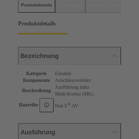
Produktdetails
Downloads
Passende Produkte
H
Produktdetails
Bezeichnung
Kategorie
Einsätze
Komponente
Anschlussverteiler
Ausführung links
Beschreibung
Multi-Kontur (MK)
®
Baureihe
Han E
AV
Ausführung