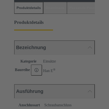
Produktdetails
Downloads
Passende Produkte
H
Produktdetails
Bezeichnung
Kategorie
Einsätze
®
Baureihe
Han E
Ausführung
Anschlussart
Schraubanschluss