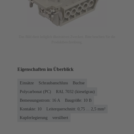
Das Bild dient lediglich illustrativen Zwecken. Bitte beachten Sie die
Produktbeschreibung.
Eigenschaften im Überblick
Einsätze
Schraubanschluss
Buchse
Polycarbonat (PC)
RAL 7032 (kieselgrau)
Bemessungsstrom: ‌16 A
Baugröße: 10 B
Kontakte: 10
Leiterquerschnitt: 0,75 ... 2,5 mm²
Kupferlegierung
versilbert