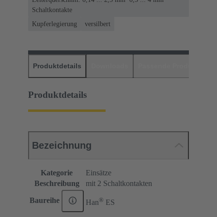
Schaltkontakte
Kupferlegierung
versilbert
Produktdetails
Downloads
Passende Produkte
H
Produktdetails
Bezeichnung
Kategorie
Einsätze
Beschreibung
mit 2 Schaltkontakten
®
Baureihe
Han
ES