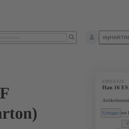
myHARTI
Rechtecksteckverbinder
Produkte
Monoblockeinsätze
Für I
EINSÄTZE
-F
Han 16 ES-
Artikelnumm
arton)
um P
Einloggen