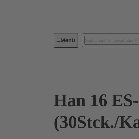
Menü
Industrie-Steckverbinder / Han®
09 33 016 2716 XL
Han 16 ES
(30Stck./K