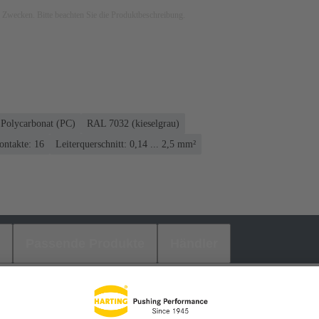
ven Zwecken. Bitte beachten Sie die Produktbeschreibung.
Polycarbonat (PC)
RAL 7032 (kieselgrau)
ontakte: 16
Leiterquerschnitt: 0,14 ... 2,5 mm²
Passende Produkte
Händler