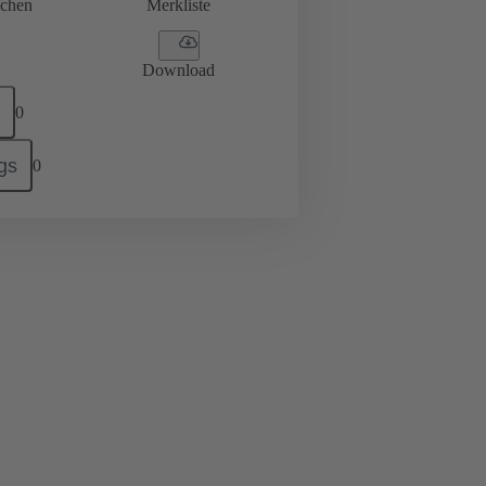
ichen
Merkliste
Download
0
gs
0