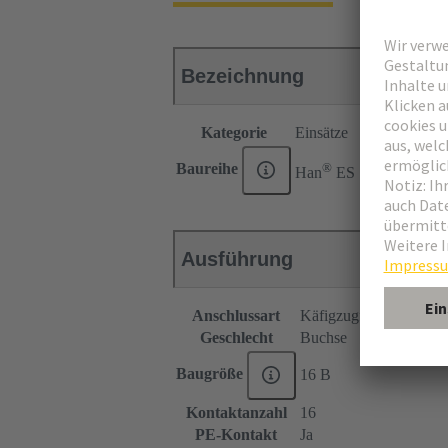
Bezeichnung
Kategorie
Einsätze
®
Baureihe
Han
ES
Ausführung
Anschlussart
Käfigzugfederanschlus
Geschlecht
Buchse
Baugröße
16 B
Kontaktanzahl
16
PE-Kontakt
Ja