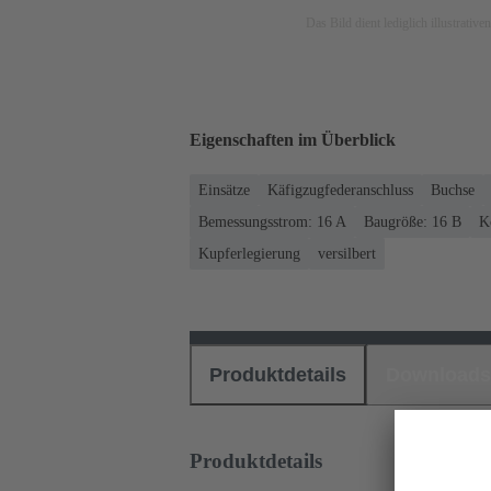
Das Bild dient lediglich illustrati
Eigenschaften im Überblick
Einsätze
Käfigzugfederanschluss
Buchse
Bemessungsstrom: ‌16 A
Baugröße: 16 B
K
Kupferlegierung
versilbert
Produktdetails
Downloads
Produktdetails