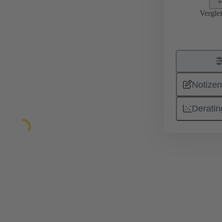
Vergle
Notizen
Deratin