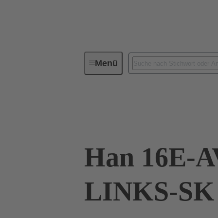
Menü
Industrie-Steckverbinder / Han®
09 33 016 4626
Han 16E-A
LINKS-SK