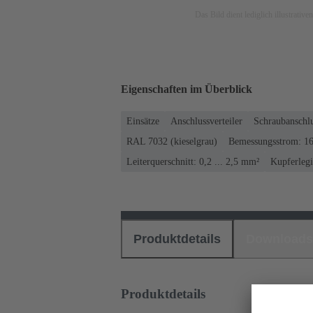
Das Bild dient lediglich illustrati
Eigenschaften im Überblick
Einsätze
Anschlussverteiler
Schraubanschl
RAL 7032 (kieselgrau)
Bemessungsstrom: ‌1
Leiterquerschnitt: 0,2 ... 2,5 mm²
Kupferleg
Produktdetails
Downloads
Produktdetails