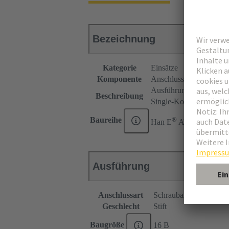
Bezeichnung
Kategorie
Einsätze
Komponente
Anschlussverteiler
Ausführung links
Beschreibung
Single-Kontur (SK)
®
Baureihe
Han E
AV
Ausführung
Anschlussart
Schraubanschluss
Geschlecht
Stift
Baugröße
16 B