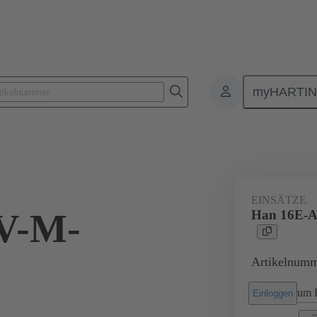
myHARTI
Rechtecksteckverbinder
Produkte
Monoblockeinsätze
Beson
EINSÄTZE
V-M-
Han 16E-
Artikelnumm
um P
Einloggen