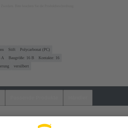
ven Zwecken. Bitte beachten Sie die Produktbeschreibung.
uss
Stift
Polycarbonat (PC)
6 A
Baugröße: 16 B
Kontakte: 16
ierung
versilbert
Passende Produkte
Händler