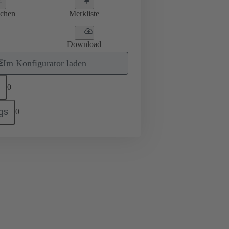
ichen
Merkliste
Download
Im Konfigurator laden
0
gs
0