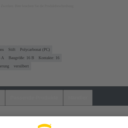
ven Zwecken. Bitte beachten Sie die Produktbeschreibung.
uss
Stift
Polycarbonat (PC)
6 A
Baugröße: 16 B
Kontakte: 16
ierung
versilbert
Passende Produkte
Händler