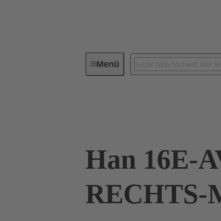
Menü
Industrie-Steckverbinder / Han®
09 33 016 4635
Han 16E-A
RECHTS-