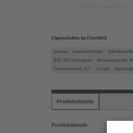
Das Bild dient lediglich illustrati
Eigenschaften im Überblick
Einsätze
Anschlussverteiler
Schraubanschl
RAL 7032 (kieselgrau)
Bemessungsstrom: ‌1
Leiterquerschnitt: 0,2 ... 2,5 mm²
Kupferleg
Produktdetails
Downloads
Produktdetails