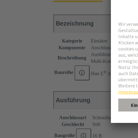
Bezeichnung
Kategorie
Einsätze
Komponente
Anschlussverteiler
Ausführung rechts
Beschreibung
Multi-Kontur (MK)
®
Baureihe
Han E
AV
Ausführung
Anschlussart
Schraubanschluss
Geschlecht
Stift
Baugröße
16 B