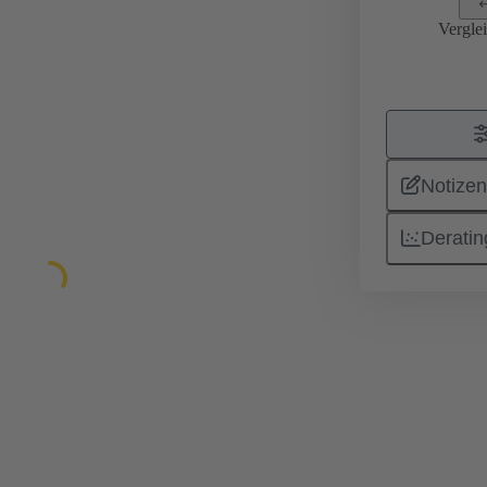
Vergle
Notizen
Deratin