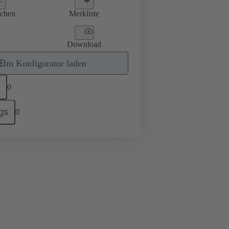
ichen
Merkliste
Download
Im Konfigurator laden
0
gs
0