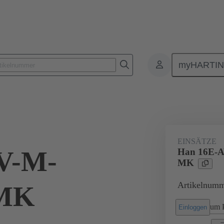
myHARTI
Rechtecksteckverbinder
Produkte
Monoblockeinsätze
Beson
EINSÄTZE
V-M-
Han 16E-
MK
Artikelnumm
MK
um P
Einloggen