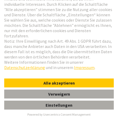
Weiter zur Anmeldung
Social Media
Deutsch
Schweiz
© HARTING Technologiegruppe
Cookie-Einstellungen
Impressum
Datenschutz-Erklärung
Nutzungsbedingungen
Kundeninformation
Gender-Hinweis
Han 24 E-sti-c 25-48