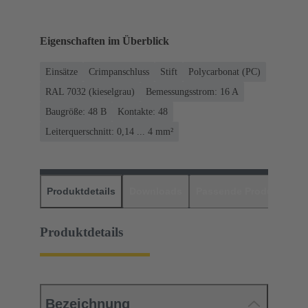
Eigenschaften im Überblick
Einsätze
Crimpanschluss
Stift
Polycarbonat (PC)
RAL 7032 (kieselgrau)
Bemessungsstrom: ‌16 A
Baugröße: 48 B
Kontakte: 48
Leiterquerschnitt: 0,14 ... 4 mm²
Produktdetails
Downloads
Passende Produkte
H
Produktdetails
Bezeichnung