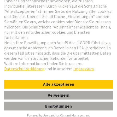
Weiter zur Anmeldung
Social Media
Deutsch
Schweiz
© HARTING Technologiegruppe
Cookie-Einstellungen
Impressum
Datenschutz-Erklärung
Nutzungsbedingungen
Kundeninformation
Gender-Hinweis
Han 46 EE-BU-C (47-92)