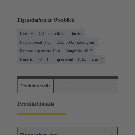
Eigenschaften im Überblick
Einsätze
Crimpanschluss
Buchse
Polycarbonat (PC)
RAL 7032 (kieselgrau)
Bemessungsstrom: ‌16 A
Baugröße: 48 B
Kontakte: 92
Leiterquerschnitt: 0,14 ... 4 mm²
Produktdetails
Downloads
Passende Produkte
H
Produktdetails