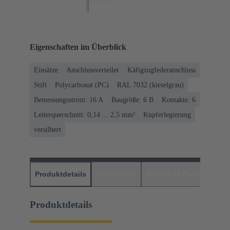
Eigenschaften im Überblick
Einsätze
Anschlussverteiler
Käfigzugfederanschluss
Stift
Polycarbonat (PC)
RAL 7032 (kieselgrau)
Bemessungsstrom: ‌16 A
Baugröße: 6 B
Kontakte: 6
Leiterquerschnitt: 0,14 ... 2,5 mm²
Kupferlegierung
versilbert
Produktdetails
Downloads
Passende Produkte
H
Produktdetails