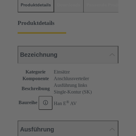
Produktdetails
Downloads
Passende Produkte
H
Produktdetails
Bezeichnung
Kategorie
Einsätze
Komponente
Anschlussverteiler
Ausführung links
Beschreibung
Single-Kontur (SK)
®
Baureihe
Han E
AV
Ausführung