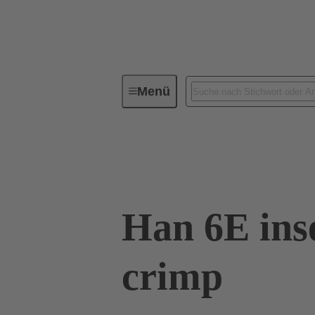
Menü
Industrie-Steckverbinder / Han®
09 33 006 2602
Han 6E ins
crimp