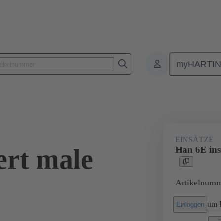
myHARTI
Rechtecksteckverbinder
Produkte
Monoblockeinsätze
Für I
EINSÄTZE
ert male
Han 6E ins
Artikelnumm
um P
Einloggen