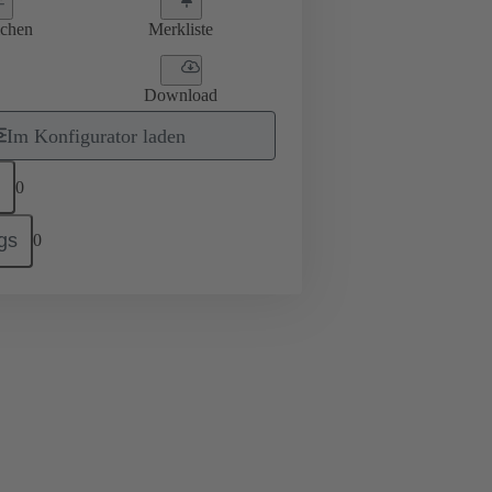
ichen
Merkliste
Download
Im Konfigurator laden
0
gs
0