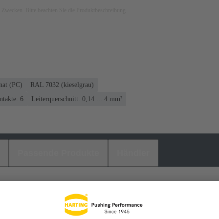
ven Zwecken. Bitte beachten Sie die Produktbeschreibung.
nat (PC)
RAL 7032 (kieselgrau)
takte: 6
Leiterquerschnitt: 0,14 ... 4 mm²
Passende Produkte
Händler