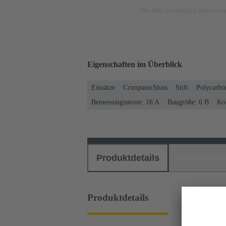
Das Bild dient lediglich illustrati
Eigenschaften im Überblick
Einsätze
Crimpanschluss
Stift
Polycarbo
Bemessungsstrom: ‌16 A
Baugröße: 6 B
Kon
Produktdetails
Downloads
Produktdetails