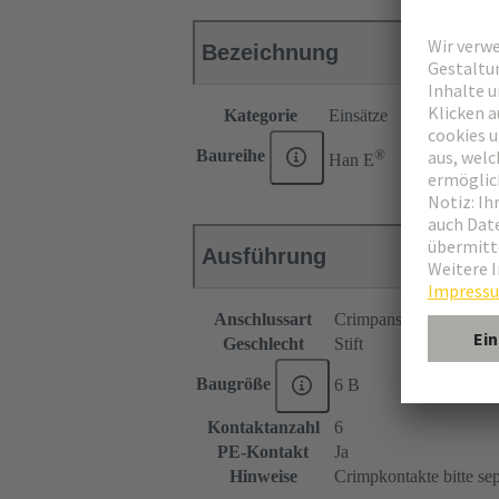
Bezeichnung
Kategorie
Einsätze
®
Baureihe
Han E
Ausführung
Anschlussart
Crimpanschluss
Geschlecht
Stift
Baugröße
6 B
Kontaktanzahl
6
PE-Kontakt
Ja
Hinweise
Crimpkontakte bitte sep