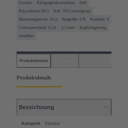
Einsätze
Käfigzugfederanschluss
Stift
Polycarbonat (PC)
RAL 7032 (kieselgrau)
Bemessungsstrom: ‌16 A
Baugröße: 6 B
Kontakte: 6
Leiterquerschnitt: 0,14 ... 2,5 mm²
Kupferlegierung
versilbert
Produktdetails
Downloads
Passende Produkte
H
Produktdetails
Bezeichnung
Kategorie
Einsätze