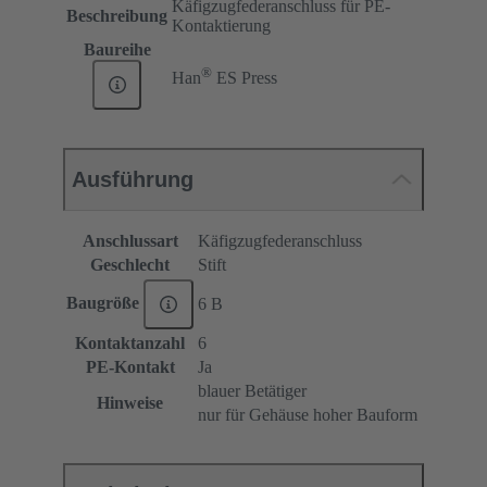
Käfigzugfederanschluss für PE-
Beschreibung
Kontaktierung
Baureihe
®
Han
ES Press
Ausführung
Anschlussart
Käfigzugfederanschluss
Geschlecht
Stift
Baugröße
6 B
Kontaktanzahl
6
PE-Kontakt
Ja
blauer Betätiger
Hinweise
nur für Gehäuse hoher Bauform