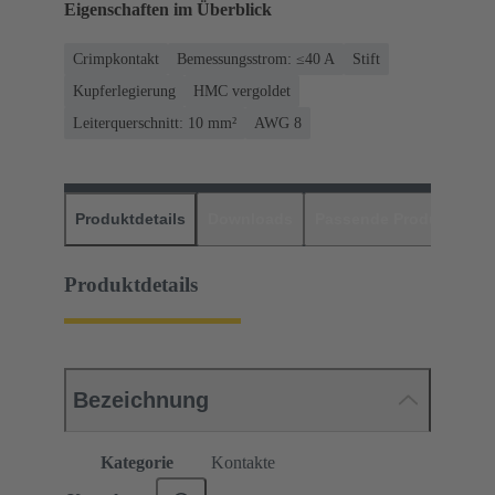
Eigenschaften im Überblick
Crimpkontakt
Bemessungsstrom: ≤40 A
Stift
Kupferlegierung
HMC vergoldet
Leiterquerschnitt: 10 mm²
AWG 8
Produktdetails
Downloads
Passende Produkte
H
Produktdetails
Bezeichnung
Kategorie
Kontakte